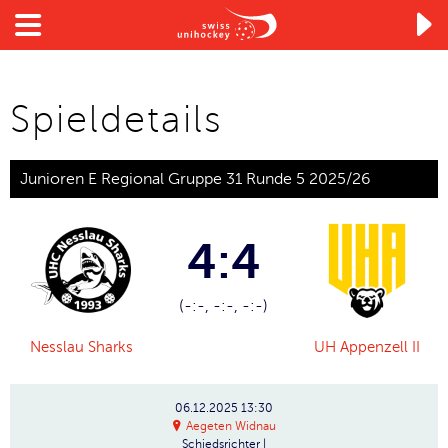

Spieldetails
Junioren E Regional Gruppe 31 Runde 5 2025/26
4:4
(-:-, -:-, -:-)
Nesslau Sharks
UH Appenzell II
06.12.2025
13:30
Aegeten Widnau
Schiedsrichter
|