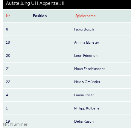
Aufstellung UH Appenzell II
Nr
Position
Spielername
8
Fabio Bösch
18
Annina Ebneter
20
Leon Friedrich
21
Noah Frischknecht
22
Nevio Gmünder
4
Luana Koller
1
Philipp Kölbener
19
Delia Rusch
Nr: Nummer