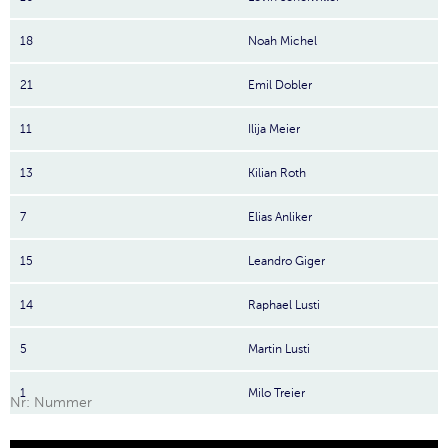
18
Noah Michel
21
Emil Dobler
11
Ilija Meier
13
Kilian Roth
7
Elias Anliker
15
Leandro Giger
14
Raphael Lusti
5
Martin Lusti
1
Milo Treier
Nr: Nummer