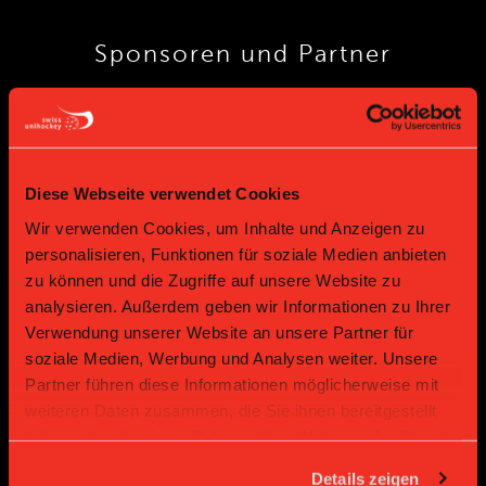
Sponsoren und Partner
Platin Partner
Diese Webseite verwendet Cookies
Wir verwenden Cookies, um Inhalte und Anzeigen zu
personalisieren, Funktionen für soziale Medien anbieten
zu können und die Zugriffe auf unsere Website zu
analysieren. Außerdem geben wir Informationen zu Ihrer
Verwendung unserer Website an unsere Partner für
Gold Partner
Gold Partner
soziale Medien, Werbung und Analysen weiter. Unsere
Partner führen diese Informationen möglicherweise mit
weiteren Daten zusammen, die Sie ihnen bereitgestellt
haben oder die sie im Rahmen Ihrer Nutzung der Dienste
gesammelt haben.
Details zeigen