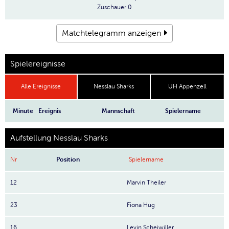
Zuschauer
0
Matchtelegramm anzeigen
Spielereignisse
Alle Ereignisse
Nesslau Sharks
UH Appenzell
Minute
Ereignis
Mannschaft
Spielername
Aufstellung Nesslau Sharks
Nr
Position
Spielername
12
Marvin Theiler
23
Fiona Hug
16
Levin Scheiwiller