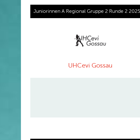
Juniorinnen A Regional Gruppe 2 Runde 2 202
UHCevi Gossau