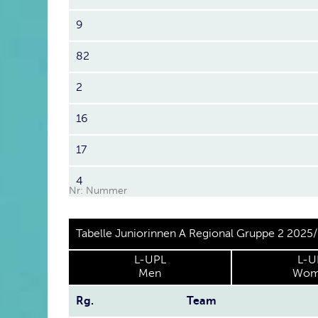
9
82
2
16
17
4
Nr: Nummer
Tabelle Juniorinnen A Regional Gruppe 2 2025
L-UPL
L-U
Men
Wom
Rg.
Team