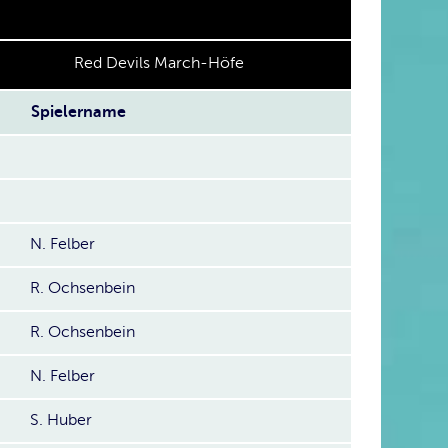
Red Devils March-Höfe
Spielername
N. Felber
R. Ochsenbein
R. Ochsenbein
N. Felber
S. Huber