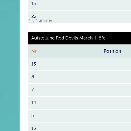
13
22
Nr: Nummer
Aufstellung Red Devils March-Höfe
Nr
Position
13
8
7
14
5
15