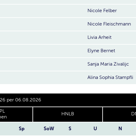
Nicole Felber
Nicole Fleischmann
Livia Arheit
Elyne Bernet
Sanja Maria Zivalijc
Alina Sophia Stampfli
/26 per 06.08.2026
PL
HNLB
D
en
Sp
SoW
S
U
N