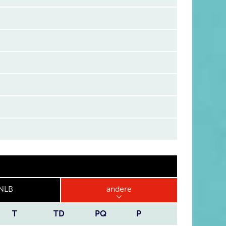
NLB
andere
T
TD
PQ
P