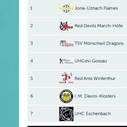
1
Jona-Uznach Flames
2
Red Devils March-Höfe
3
TSV Mörschwil Dragons
4
UHCevi Gossau
5
Red Ants Winterthur
6
I. M. Davos-Klosters
7
UHC Eschenbach