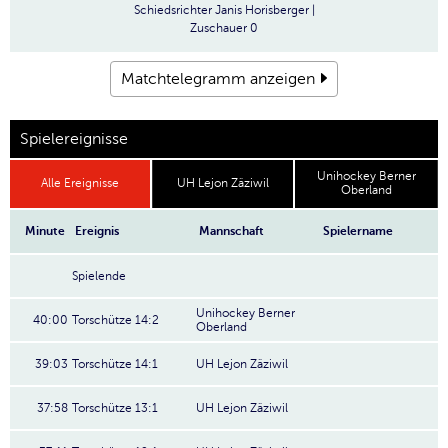
Schiedsrichter
Janis Horisberger |
Zuschauer
0
Matchtelegramm anzeigen
Spielereignisse
Unihockey Berner
Alle Ereignisse
UH Lejon Zäziwil
Oberland
Minute
Ereignis
Mannschaft
Spielername
Spielende
Unihockey Berner
40:00
Torschütze 14:2
Oberland
39:03
Torschütze 14:1
UH Lejon Zäziwil
37:58
Torschütze 13:1
UH Lejon Zäziwil