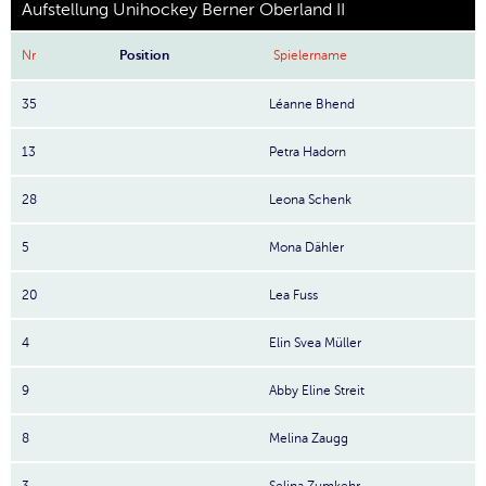
Aufstellung Unihockey Berner Oberland II
Nr
Position
Spielername
35
Léanne Bhend
13
Petra Hadorn
28
Leona Schenk
5
Mona Dähler
20
Lea Fuss
4
Elin Svea Müller
9
Abby Eline Streit
8
Melina Zaugg