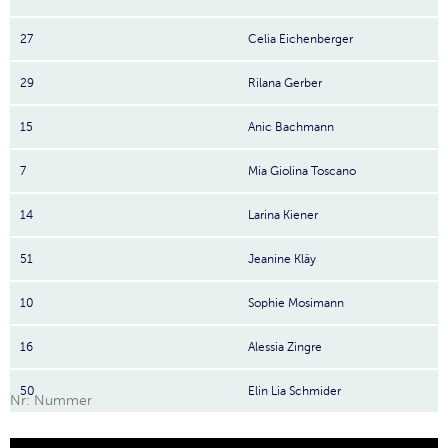
27
Celia Eichenberger
29
Rilana Gerber
15
Anic Bachmann
7
Mia Giolina Toscano
14
Larina Kiener
51
Jeanine Kläy
10
Sophie Mosimann
16
Alessia Zingre
50
Elin Lia Schmider
Nr: Nummer