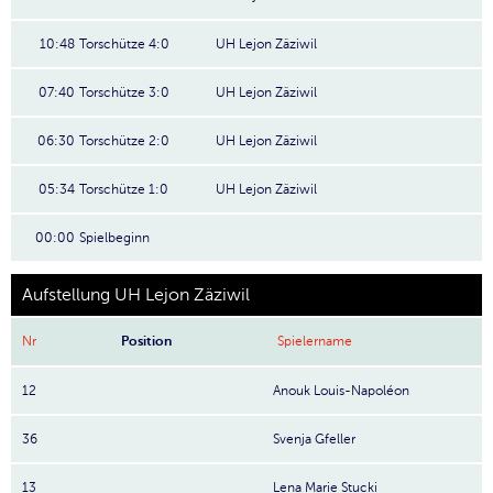
10:48
Torschütze 4:0
UH Lejon Zäziwil
07:40
Torschütze 3:0
UH Lejon Zäziwil
06:30
Torschütze 2:0
UH Lejon Zäziwil
05:34
Torschütze 1:0
UH Lejon Zäziwil
00:00
Spielbeginn
Aufstellung UH Lejon Zäziwil
Nr
Position
Spielername
12
Anouk Louis-Napoléon
36
Svenja Gfeller
13
Lena Marie Stucki