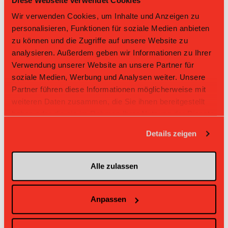
Wir verwenden Cookies, um Inhalte und Anzeigen zu
Challenge Round
personalisieren, Funktionen für soziale Medien anbieten
zu können und die Zugriffe auf unsere Website zu
Direktbegegnungen
analysieren. Außerdem geben wir Informationen zu Ihrer
Verwendung unserer Website an unsere Partner für
Zeit
Heim
Gast
Resultat
soziale Medien, Werbung und Analysen weiter. Unsere
Unihockey
Partner führen diese Informationen möglicherweise mit
13.09.2025 10:50
UH Lejon Zäziwil
Berner
14:2
Oberland II
weiteren Daten zusammen, die Sie ihnen bereitgestellt
Unihockey Berner
UH Lejon
haben oder die sie im Rahmen Ihrer Nutzung der Dienste
14.09.2024 10:50
3:6
Oberland II
Zäziwil
gesammelt haben.
Details zeigen
Unihockey
17.09.2022 13:35
UH Lejon Zäziwil
Berner
6:4
Oberland II
Unihockey Berner
UH Lejon
05.02.2022 15:35
11:3
Alle zulassen
Oberland II
Zäziwil
Unihockey
18.12.2021 15:35
UH Lejon Zäziwil
Berner
4:13
Oberland II
Anpassen