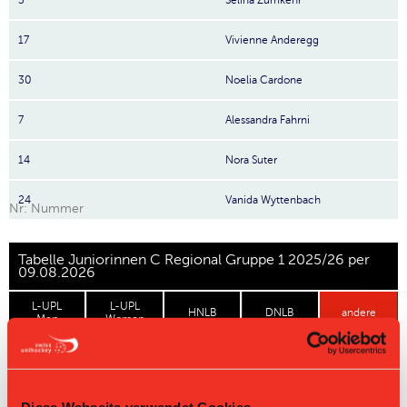
3
Selina Zumkehr
17
Vivienne Anderegg
30
Noelia Cardone
7
Alessandra Fahrni
14
Nora Suter
24
Vanida Wyttenbach
Nr: Nummer
Tabelle Juniorinnen C Regional Gruppe 1 2025/26 per
09.08.2026
L-UPL
L-UPL
HNLB
DNLB
andere
Men
Women
Rg.
Team
Sp
TD
PQ
P
Master Round
Diese Webseite verwendet Cookies