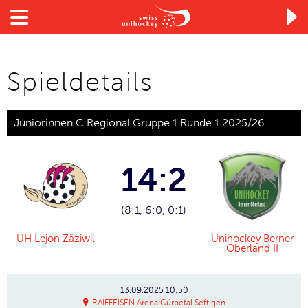

Spieldetails
Juniorinnen C Regional Gruppe 1 Runde 1 2025/26
14:2
(8:1, 6:0, 0:1)
UH Lejon Zäziwil
Unihockey Berner
Oberland II
13.09.2025
10:50
RAIFFEISEN Arena Gürbetal Seftigen