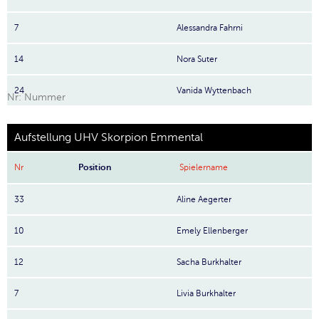
7
Alessandra Fahrni
14
Nora Suter
24
Vanida Wyttenbach
Nr: Nummer
Aufstellung UHV Skorpion Emmental
Nr
Position
Spielername
33
Aline Aegerter
10
Emely Ellenberger
12
Sacha Burkhalter
7
Livia Burkhalter