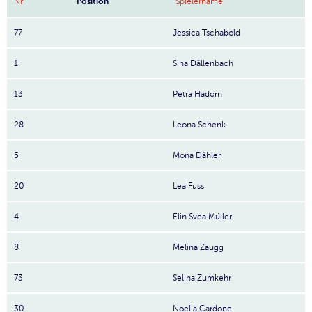
Nr
Position
Spielername
77
Jessica Tschabold
1
Sina Dällenbach
13
Petra Hadorn
28
Leona Schenk
5
Mona Dähler
20
Lea Fuss
4
Elin Svea Müller
8
Melina Zaugg
73
Selina Zumkehr
30
Noelia Cardone