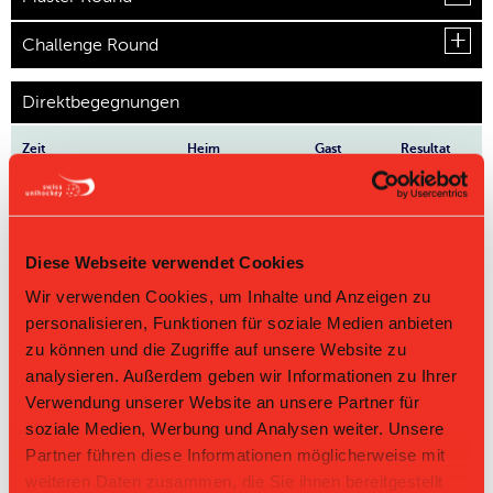
Challenge Round
Direktbegegnungen
Zeit
Heim
Gast
Resultat
UHV
Unihockey Berner
07.03.2026 11:55
Skorpion
6:8
Oberland II
Emmental
Unihockey
UHV Skorpion
Diese Webseite verwendet Cookies
10.01.2026 09:55
Berner
2:7
Emmental
Oberland II
Wir verwenden Cookies, um Inhalte und Anzeigen zu
UHV
Unihockey Berner
personalisieren, Funktionen für soziale Medien anbieten
18.10.2025 16:20
Skorpion
2:7
Oberland II
Emmental
zu können und die Zugriffe auf unsere Website zu
UHV
analysieren. Außerdem geben wir Informationen zu Ihrer
Unihockey Berner
19.10.2024 10:50
Skorpion
5:8
Oberland II
Emmental
Verwendung unserer Website an unsere Partner für
Unihockey
soziale Medien, Werbung und Analysen weiter. Unsere
UHV Skorpion
28.01.2024 11:50
Berner
10:4
Emmental
Partner führen diese Informationen möglicherweise mit
Oberland II
weiteren Daten zusammen, die Sie ihnen bereitgestellt