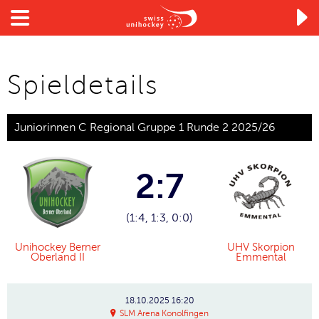

Spieldetails
Juniorinnen C Regional Gruppe 1 Runde 2 2025/26
2:7
(1:4, 1:3, 0:0)
Unihockey Berner
UHV Skorpion
Oberland II
Emmental
18.10.2025
16:20
SLM Arena Konolfingen