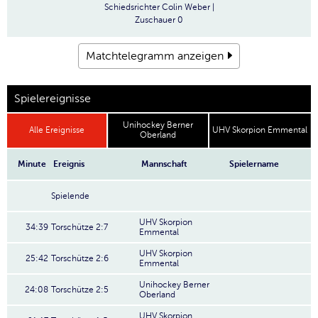
Schiedsrichter
Colin Weber |
Zuschauer
0
Matchtelegramm anzeigen
Spielereignisse
Unihockey Berner
Alle Ereignisse
UHV Skorpion Emmental
Oberland
Minute
Ereignis
Mannschaft
Spielername
Spielende
UHV Skorpion
34:39
Torschütze 2:7
Emmental
UHV Skorpion
25:42
Torschütze 2:6
Emmental
Unihockey Berner
24:08
Torschütze 2:5
Oberland
UHV Skorpion