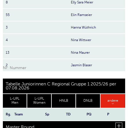
8
Elly Sara Meier
55
Elin Ramseier
3
Hanna Wüthrich
4
Nina Wittwer
13
Nina Maurer
2
Jasmin Blaser
Nr: Nummer
Tabelle Juniorinnen C Regional Gruppe 1 2025/26 per
07.08.2026
L-UPL
L-UPL
HNLB
DNLB
andere
Men
Women
Rg.
Team
Sp
TD
PQ
P
Master Round