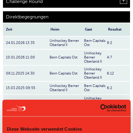
Challenge Round
Direktbegegnungen
Zeit
Heim
Gast
Resultat
Unihockey Berner
Bern Capitals
24.01.2026 13:35
9:2
Oberland II
Ost
Unihockey
10.01.2026 11:00
Bern Capitals Ost
Berner
4:7
Oberland II
Unihockey
08.11.2025 14:30
Bern Capitals Ost
Berner
6:12
Oberland II
Unihockey Berner
Bern Capitals
15.03.2025 09:55
6:2
Oberland II
Ost
Unihockey
01.03.2025 16:30
Bern Capitals Ost
Berner
3:9
Oberland II
Diese Webseite verwendet Cookies