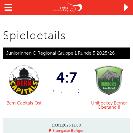

Spieldetails
Juniorinnen C Regional Gruppe 1 Runde 5 2025/26
4:7
(-:-, -:-, -:-)
Bern Capitals Ost
Unihockey Berner
Oberland II
10.01.2026
11:00
Eisengasse Bolligen