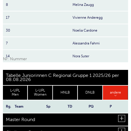
8
Melina Zaugg
17
Vivienne Anderegg
30
Noelia Cardone
7
Alessandra Fahrni
14
Nora Suter
Nr: Nummer
Tabelle Juniorinnen C Regional Gruppe 1 2025/26 per
08.08.2026
L-UPL
L-UPL
HNLB
DNLB
andere
Men
Women
Rg.
Team
Sp
TD
PQ
P
Master Round