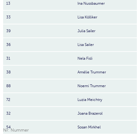
13
Ina Nussbaumer
33
Lisa Kölliker
39
Julia Sailer
36
Lisa Sailer
31
Nela Fisli
38
Amélie Trummer
88
Noemi Trummer
72
Luzia Meichtry
32
Joana Brazerol
54
Sosan Mirkhel
Nr: Nummer