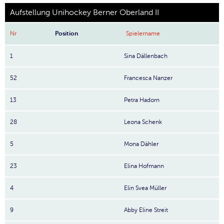
Aufstellung Unihockey Berner Oberland II
Nr
Position
Spielername
1
Sina Dällenbach
52
Francesca Nanzer
13
Petra Hadorn
28
Leona Schenk
5
Mona Dähler
23
Elina Hofmann
4
Elin Svea Müller
9
Abby Eline Streit