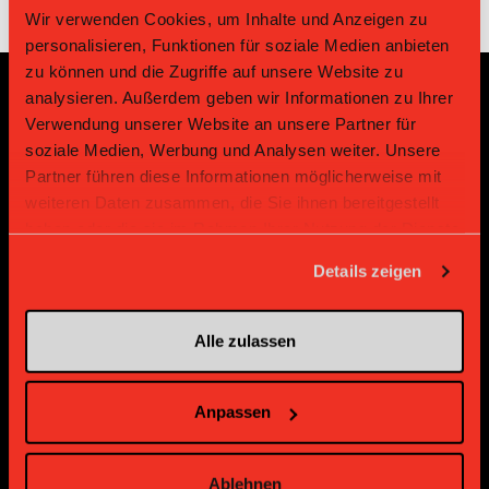
Wir verwenden Cookies, um Inhalte und Anzeigen zu
personalisieren, Funktionen für soziale Medien anbieten
zu können und die Zugriffe auf unsere Website zu
analysieren. Außerdem geben wir Informationen zu Ihrer
Sponsoren und Partner
Verwendung unserer Website an unsere Partner für
soziale Medien, Werbung und Analysen weiter. Unsere
Partner führen diese Informationen möglicherweise mit
Platin Partner
weiteren Daten zusammen, die Sie ihnen bereitgestellt
haben oder die sie im Rahmen Ihrer Nutzung der Dienste
gesammelt haben.
Details zeigen
Alle zulassen
Anpassen
Gold Partner
Gold Partner
Ablehnen