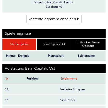
Schiedsrichter
Claudio Liechti |
Zuschauer
0
Matchtelegramm anzeigen
Spielereignisse
Unihockey Berner
Alle Ereignisse
Bern Capitals Ost
Oberland
Minute
Ereignis
Mannschaft
Spielername
Aufstellung Bern Capitals Ost
Nr
Position
Spielername
52
Frederike Bringhen
37
Alina Pfister