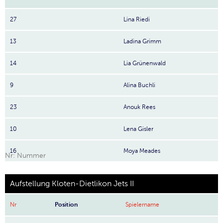
27
Lina Riedi
13
Ladina Grimm
14
Lia Grünenwald
9
Alina Buchli
23
Anouk Rees
10
Lena Gisler
16
Moya Meades
Nr: Nummer
Aufstellung Kloten-Dietlikon Jets II
Nr
Position
Spielername