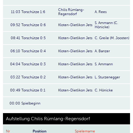
Chilis Rümlang-
11:03
Torschütze 1:6
A. Rees
Regensdorf
S. Ammann (C.
09:52
Torschütze 0:6
Kloten-Dietlikon Jets
Hönicke)
08:41
Torschütze 0:5
Kloten-Dietlikon Jets
C. Greile (M. Joosten)
06:10
Torschütze 0:4
Kloten-Dietlikon Jets
A. Banzer
04:04
Torschütze 0:3
Kloten-Dietlikon Jets
S. Ammann
03:22
Torschütze 0:2
Kloten-Dietlikon Jets
L. Sturzenegger
00:49
Torschütze 0:1
Kloten-Dietlikon Jets
C. Hönicke
00:00
Spielbeginn
Aufstellung Chilis Rümlang-Regensdorf
Nr
Position
Spielername