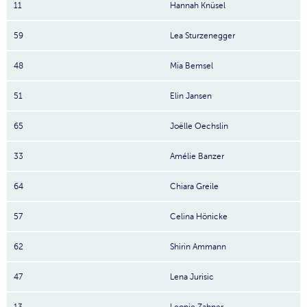
11
Hannah Knüsel
59
Lea Sturzenegger
48
Mia Bemsel
51
Elin Jansen
65
Joëlle Oechslin
33
Amélie Banzer
64
Chiara Greile
57
Celina Hönicke
62
Shirin Ammann
47
Lena Jurisic