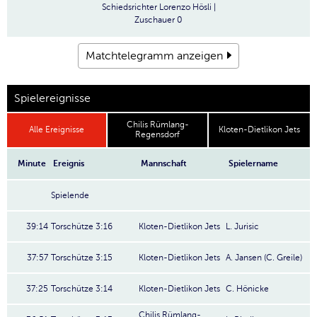
Schiedsrichter
Lorenzo Hösli |
Zuschauer
0
Matchtelegramm anzeigen
Spielereignisse
Chilis Rümlang-
Alle Ereignisse
Kloten-Dietlikon Jets
Regensdorf
Minute
Ereignis
Mannschaft
Spielername
Spielende
39:14
Torschütze 3:16
Kloten-Dietlikon Jets
L. Jurisic
37:57
Torschütze 3:15
Kloten-Dietlikon Jets
A. Jansen (C. Greile)
37:25
Torschütze 3:14
Kloten-Dietlikon Jets
C. Hönicke
Chilis Rümlang-