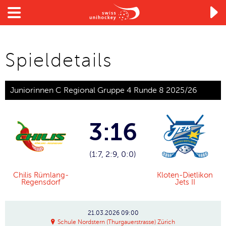

Spieldetails
Juniorinnen C Regional Gruppe 4 Runde 8 2025/26
3:16
(1:7, 2:9, 0:0)
Chilis Rümlang-
Kloten-Dietlikon
Regensdorf
Jets II
21.03.2026
09:00
Schule Nordstern (Thurgauerstrasse) Zürich