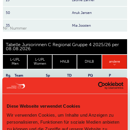
13
Leonie Zahner
50
Anuk Jansen
35
Mia Joosten
Nr: Nummer
Tabelle Juniorinnen C Regional Gruppe 4 2025/26 per
08.08.2026
L-UPL
L-UPL
HNLB
DNLB
andere
Men
Women
Rg.
Team
Sp
TD
PQ
P
Master Round
Challenge Round
Diese Webseite verwendet Cookies
Wir verwenden Cookies, um Inhalte und Anzeigen zu
Direktbegegnungen
personalisieren, Funktionen für soziale Medien anbieten
zu können und die Zugriffe auf unsere Website zu
Zeit
Heim
Gast
Resultat