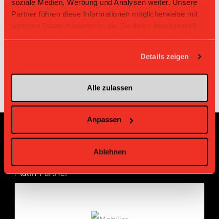
soziale Medien, Werbung und Analysen weiter. Unsere
Partner führen diese Informationen möglicherweise mit
Zeit
Heim
Gast
Resultat
weiteren Daten zusammen, die Sie ihnen bereitgestellt
haben oder die sie im Rahmen Ihrer Nutzung der Dienste
Lions Meilen
Bassersdorf
21.09.2025 09:00
7:0
Uetikon
Nürensdorf II
gesammelt haben.
Details zeigen
Alle zulassen
Anpassen
Sponsoren und Partner
Ablehnen
Platin Partner