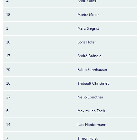
4
Andri Sailer
18
Moritz Meier
1
Marc Siegrist
10
Loris Hofer
17
André Brändle
70
Fabio Sennhauser
16
Thibault Christinet
27
Nelio Ebnöther
6
Maximilian Zach
14
Lars Niedermann
7
Timon Fürst