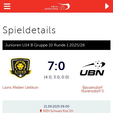

Spieldetails
Junioren U14 B Gruppe 10 Runde 1 2025/26
7:0
(4:0, 3:0, 0:0)
Lions Meilen Uetikon
Bassersdorf
Nürensdorf II
21.09.2025
09:00
MZH Schwarz Rüti ZH