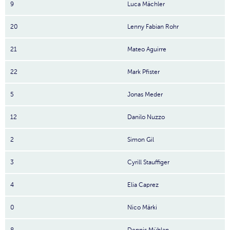
9
Luca Mächler
20
Lenny Fabian Rohr
21
Mateo Aguirre
22
Mark Pfister
5
Jonas Meder
12
Danilo Nuzzo
2
Simon Gil
3
Cyrill Stauffiger
4
Elia Caprez
0
Nico Märki