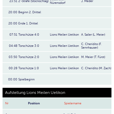
23:51
2'-Strafe (Stockschlag)
J. Meder
Nürensdorf
20:00
Beginn 2. Drittel
20:00
Ende 1. Drittel
07:51
Torschütze 4:0
Lions Meilen Uetikon
A. Sailer (L. Meier)
C. Cheridito (F.
04:48
Torschütze 3:0
Lions Meilen Uetikon
Sennhauser)
03:50
Torschütze 2:0
Lions Meilen Uetikon
M. Meier (T. Fürst)
00:28
Torschütze 1:0
Lions Meilen Uetikon
C. Cheridito (M. Zach)
00:00
Spielbeginn
Aufstellung Lions Meilen Uetikon
Nr
Position
Spielername