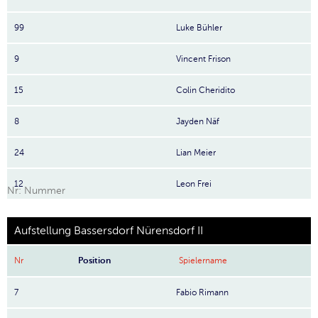
99
Luke Bühler
9
Vincent Frison
15
Colin Cheridito
8
Jayden Näf
24
Lian Meier
12
Leon Frei
Nr: Nummer
Aufstellung Bassersdorf Nürensdorf II
Nr
Position
Spielername
7
Fabio Rimann