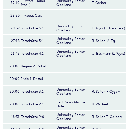
2'-Strafe (Hoher
Unihockey Berner
37:10
T. Gerber
Stock)
Oberland
28:39
Timeout Gast
Unihockey Berner
28:37
Torschütze 6:1
L. Wyss (U. Baumann)
Oberland
Unihockey Berner
27:18
Torschütze 5:1
R. Seiler (M. Egli)
Oberland
Unihockey Berner
21:43
Torschütze 4:1
U. Baumann (L. Wyss)
Oberland
20:00
Beginn 2. Drittel
20:00
Ende 1. Drittel
Unihockey Berner
20:00
Torschütze 3:1
R. Seiler (F. Gyger)
Oberland
Red Devils March-
20:00
Torschütze 2:1
R. Wichert
Höfe
Unihockey Berner
18:31
Torschütze 2:0
R. Seiler (T. Gerber)
Oberland
Unihockey Berner