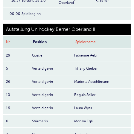
16:57
Torschütze 1:0
R. Seiler
Oberland
00:00
Spielbeginn
Aufstellung Unihockey Berner Oberland II
Nr
Position
Spielername
29
Goalie
Fabienne Aebi
5
Verteidigerin
Tiffany Gerber
26
Verteidigerin
Marietta Aeschlimann
10
Verteidigerin
Regula Seiler
16
Verteidigerin
Laura Wyss
6
Stürmerin
Monika Egli