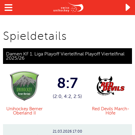

Spieldetails
Damen KF 1. Liga Playoff Viertelfinal Playoff Viertelfinal
2025/26
8:7
(2:0, 4:2, 2:5)
Unihockey Berner
Red Devils March-
Oberland II
Höfe
21.03.2026
17:00