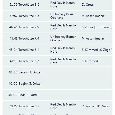
Red Devils March-
51:59
Torschütze 8:6
D. Gross
Höfe
Unihockey Berner
47:57
Torschütze 8:5
M. Aeschlimann
Oberland
Red Devils March-
46:43
Torschütze 7:5
S. Züger (S. Kümmerli)
Höfe
Unihockey Berner
45:41
Torschütze 7:4
M. Aeschlimann
Oberland
Red Devils March-
45:04
Torschütze 6:4
S. Kümmerli (S. Züger)
Höfe
Red Devils March-
41:19
Torschütze 6:3
S. Kümmerli
Höfe
40:00
Beginn 3. Drittel
40:00
Beginn 3. Drittel
40:00
Ende 2. Drittel
Red Devils March-
39:27
Torschütze 6:2
R. Wichert (D. Gross)
Höfe