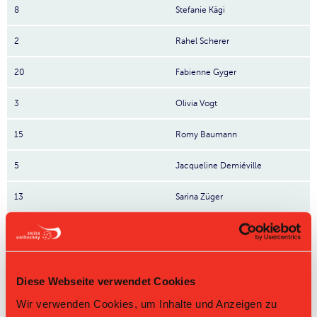
8
Stefanie Kägi
2
Rahel Scherer
20
Fabienne Gyger
3
Olivia Vogt
15
Romy Baumann
5
Jacqueline Demiéville
13
Sarina Züger
89
Tanja Schuler
9
Selina Kümmerli
Nr: Nummer
Diese Webseite verwendet Cookies
Wir verwenden Cookies, um Inhalte und Anzeigen zu
Direktbegegnungen