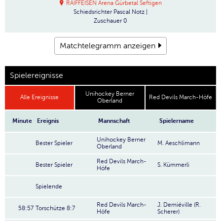
RAIFFEISEN Arena Gürbetal Seftigen
Schiedsrichter
Pascal Notz |
Zuschauer
0
Matchtelegramm anzeigen
Spielereignisse
Unihockey Berner
Alle Ereignisse
Red Devils March-Höfe
Oberland
Minute
Ereignis
Mannschaft
Spielername
Unihockey Berner
Bester Spieler
M. Aeschlimann
Oberland
Red Devils March-
Bester Spieler
S. Kümmerli
Höfe
Spielende
Red Devils March-
J. Demiéville (R.
58:57
Torschütze 8:7
Höfe
Scherer)