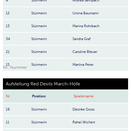
4
Stürmerin
Andrea Sempach
12
Stürmerin
Ursina Baumann
13
Stürmerin
Marina Rohrbach
34
Stürmerin
Sandra Graf
21
Stürmerin
Caroline Bleuer
15
Stürmerin
Martina Peter
Nr: Nummer
Aufstellung Red Devils March-Höfe
Nr
Position
Spielername
18
Stürmerin
Désirée Gross
11
Stürmerin
Rahel Wichert