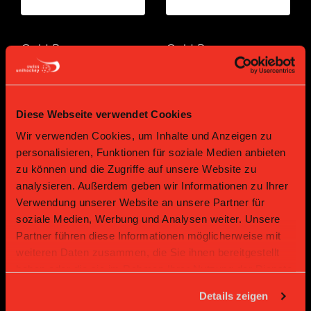
Gold Partner
Gold Partner
Diese Webseite verwendet Cookies
Wir verwenden Cookies, um Inhalte und Anzeigen zu
personalisieren, Funktionen für soziale Medien anbieten
zu können und die Zugriffe auf unsere Website zu
analysieren. Außerdem geben wir Informationen zu Ihrer
Bronze Partner
Verwendung unserer Website an unsere Partner für
soziale Medien, Werbung und Analysen weiter. Unsere
Partner führen diese Informationen möglicherweise mit
weiteren Daten zusammen, die Sie ihnen bereitgestellt
haben oder die sie im Rahmen Ihrer Nutzung der Dienste
gesammelt haben.
Details zeigen