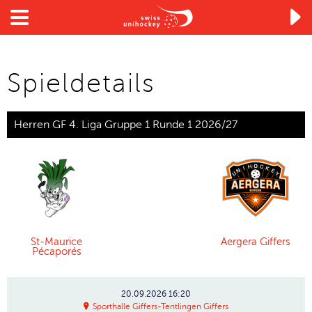

Spieldetails
Herren GF 4. Liga Gruppe 1 Runde 1 2026/27
St-Maurice
Aergera Giffers
Pécaporés
20.09.2026
16:20
Sporthalle Giffers-Tentlingen Giffers