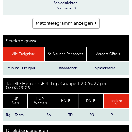
Schiedsrichter
|
Zuschauer
0
Matchtelegramm anzeigen
Spielereignisse
Alle Ereignisse
St-Maurice Pécaporés
Aergera Giffers
Minute
Ereignis
Mannschaft
Spielername
Tabelle Herren GF 4. Liga Gruppe 1 2026/27 per
07.08.2026
L-UPL
L-UPL
HNLB
DNLB
andere
Men
Women
Rg.
Team
Sp
TD
PQ
P
Direktbegegnungen