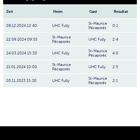
Zeit
Heim
Gast
Resultat
St-Maurice
08.12.2024 12:40
UHC Fully
0:1
Pécaporés
St-Maurice
22.09.2024 09:55
UHC Fully
2:4
Pécaporés
St-Maurice
24.03.2024 15:30
UHC Fully
4:0
Pécaporés
St-Maurice
21.01.2024 10:00
UHC Fully
2:5
Pécaporés
St-Maurice
05.11.2023 15:30
UHC Fully
2:1
Pécaporés