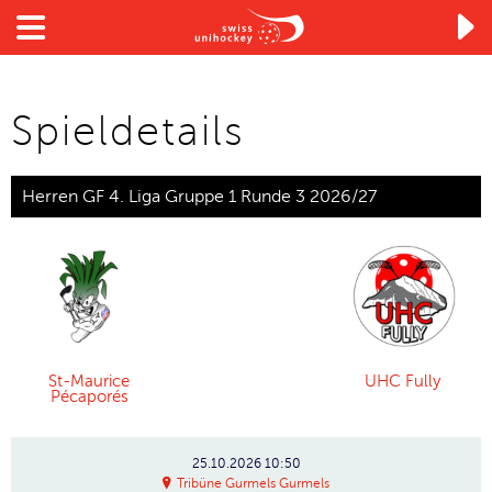

Spieldetails
Herren GF 4. Liga Gruppe 1 Runde 3 2026/27
St-Maurice
UHC Fully
Pécaporés
25.10.2026
10:50
Tribüne Gurmels Gurmels