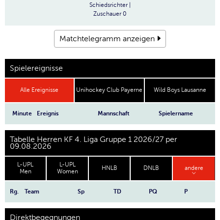
Schiedsrichter
|
Zuschauer
0
Matchtelegramm anzeigen
Spielereignisse
Alle Ereignisse
Unihockey Club Payerne
Wild Boys Lausanne
Minute
Ereignis
Mannschaft
Spielername
Tabelle Herren KF 4. Liga Gruppe 1 2026/27 per
09.08.2026
L-UPL
L-UPL
HNLB
DNLB
andere
Men
Women
Rg.
Team
Sp
TD
PQ
P
Direktbegegnungen