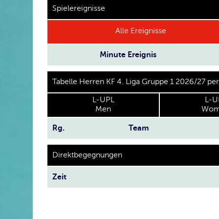
Spielereignisse
Alle Ereignisse
Minute
Ereignis
Tabelle Herren KF 4. Liga Gruppe 1 2026/27 pe
L-UPL
L-U
Men
Wom
Rg.
Team
Direktbegegnungen
Zeit