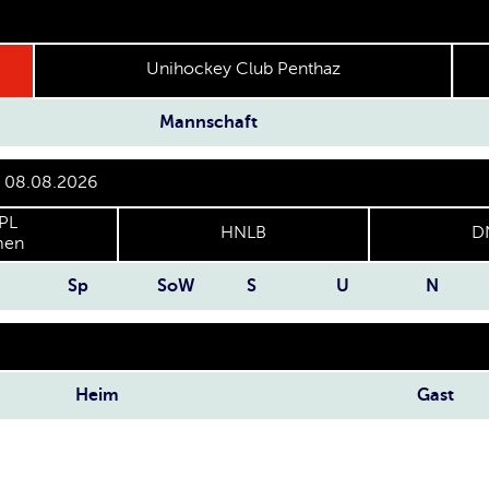
Unihockey Club Penthaz
Mannschaft
r 08.08.2026
PL
HNLB
D
en
Sp
SoW
S
U
N
Heim
Gast