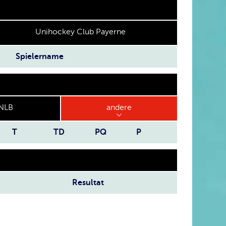
Unihockey Club Payerne
Spielername
NLB
andere
T
TD
PQ
P
Resultat