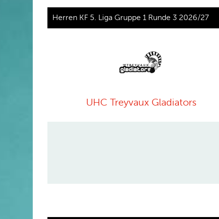
Herren KF 5. Liga Gruppe 1 Runde 3 2026/27
UHC Treyvaux Gladiators