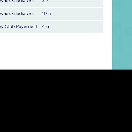
vaux Gladiators
3:7
vaux Gladiators
10:5
y Club Payerne II
4:6