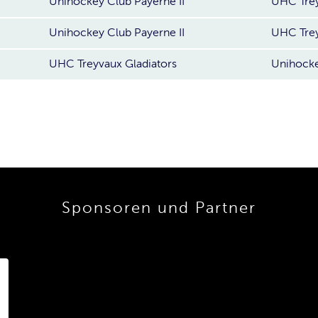
Unihockey Club Payerne II
UHC Trey
Unihockey Club Payerne II
UHC Trey
UHC Treyvaux Gladiators
Unihocke
Sponsoren und Partner