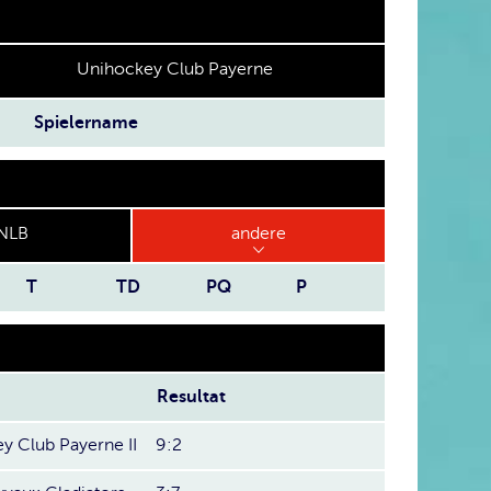
Unihockey Club Payerne
Spielername
NLB
andere
T
TD
PQ
P
Resultat
y Club Payerne II
9:2