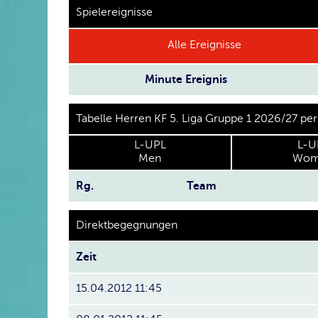
Spielereignisse
Alle Ereignisse
Minute
Ereignis
Tabelle Herren KF 5. Liga Gruppe 1 2026/27 pe
L-UPL
L-U
Men
Wom
Rg.
Team
Direktbegegnungen
Zeit
15.04.2012 11:45