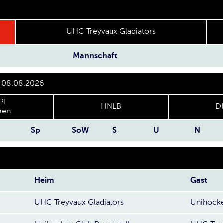
UHC Treyvaux Gladiators
Mannschaft
r 08.08.2026
PL
HNLB
D
en
Sp
SoW
S
U
N
Heim
Gast
UHC Treyvaux Gladiators
Unihocke