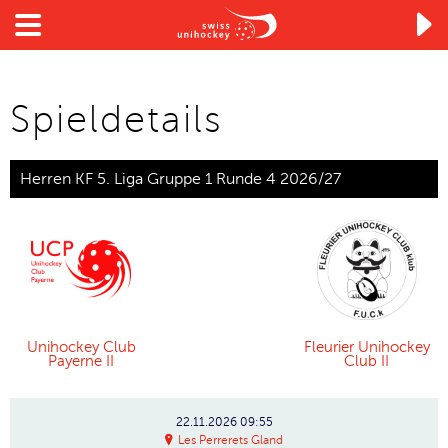

Spieldetails
Herren KF 5. Liga Gruppe 1 Runde 4 2026/27
Unihockey Club
Fleurier Unihockey
Payerne II
Club II
22.11.2026
09:55
Les Perrerets Gland