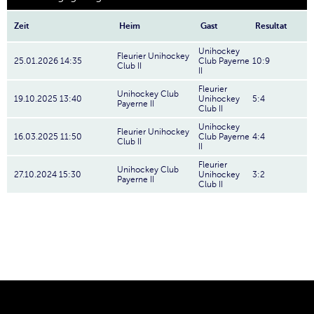
Zeit
Heim
Gast
Resultat
Unihockey
Fleurier Unihockey
25.01.2026 14:35
Club Payerne
10:9
Club II
II
Fleurier
Unihockey Club
19.10.2025 13:40
Unihockey
5:4
Payerne II
Club II
Unihockey
Fleurier Unihockey
16.03.2025 11:50
Club Payerne
4:4
Club II
II
Fleurier
Unihockey Club
27.10.2024 15:30
Unihockey
3:2
Payerne II
Club II