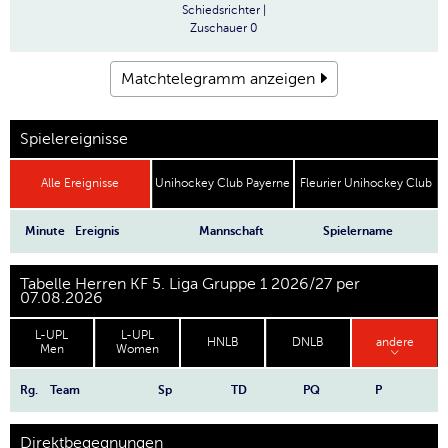
Schiedsrichter
|
Zuschauer
0
Matchtelegramm anzeigen
Spielereignisse
Alle Ereignisse
Unihockey Club Payerne
Fleurier Unihockey Club
Minute
Ereignis
Mannschaft
Spielername
Tabelle Herren KF 5. Liga Gruppe 1 2026/27 per
07.08.2026
L-UPL
L-UPL
HNLB
DNLB
andere
Men
Women
Rg.
Team
Sp
TD
PQ
P
Direktbegegnungen