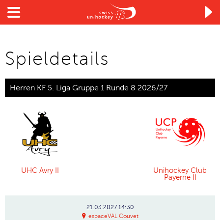

Spieldetails
Herren KF 5. Liga Gruppe 1 Runde 8 2026/27
UHC Avry II
Unihockey Club
Payerne II
21.03.2027
14:30
espaceVAL Couvet