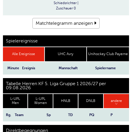
Schiedsrichter
|
Zuschauer
0
Matchtelegramm anzeigen
Spielereignisse
Alle Ereignisse
UHC Avry
Unihockey Club Payerne
Minute
Ereignis
Mannschaft
Spielername
Tabelle Herren KF 5. Liga Gruppe 1 2026/27 per
09.08.2026
L-UPL
L-UPL
HNLB
DNLB
andere
Men
Women
Rg.
Team
Sp
TD
PQ
P
Direktbegegnungen