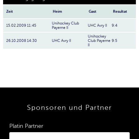
Zeit
Heim
Gast
Resultat
Unihockey Club
15.02.2009 11:45
UHC Avry II
9:4
Payerne II
Unihockey
26.10.2008 14:30
UHC Avry II
Club Payerne
9:5
II
Sponsoren und Partner
Platin Partner