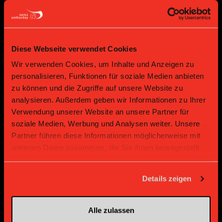
Diese Webseite verwendet Cookies
Wir verwenden Cookies, um Inhalte und Anzeigen zu
personalisieren, Funktionen für soziale Medien anbieten
Bronze Partner
zu können und die Zugriffe auf unsere Website zu
analysieren. Außerdem geben wir Informationen zu Ihrer
Verwendung unserer Website an unsere Partner für
soziale Medien, Werbung und Analysen weiter. Unsere
Partner führen diese Informationen möglicherweise mit
weiteren Daten zusammen, die Sie ihnen bereitgestellt
haben oder die sie im Rahmen Ihrer Nutzung der Dienste
gesammelt haben.
Details zeigen
Supplier
Supplier
Alle zulassen