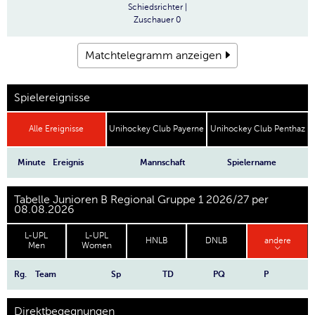
Schiedsrichter
|
Zuschauer
0
Matchtelegramm anzeigen
Spielereignisse
Alle Ereignisse
Unihockey Club Payerne
Unihockey Club Penthaz
Minute
Ereignis
Mannschaft
Spielername
Tabelle Junioren B Regional Gruppe 1 2026/27 per
08.08.2026
L-UPL
L-UPL
HNLB
DNLB
andere
Men
Women
Rg.
Team
Sp
TD
PQ
P
Direktbegegnungen