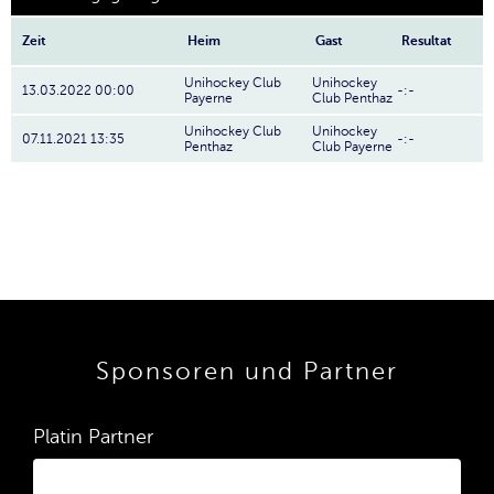
Zeit
Heim
Gast
Resultat
Unihockey Club
Unihockey
13.03.2022 00:00
-:-
Payerne
Club Penthaz
Unihockey Club
Unihockey
07.11.2021 13:35
-:-
Penthaz
Club Payerne
Sponsoren und Partner
Platin Partner