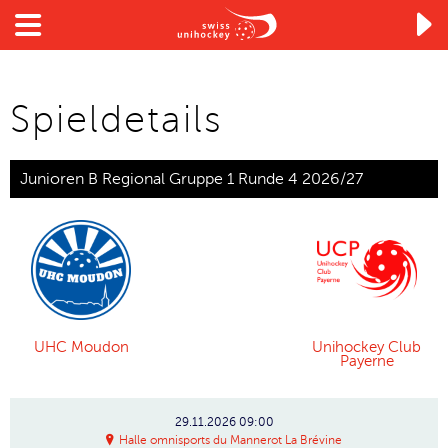

Spieldetails
Junioren B Regional Gruppe 1 Runde 4 2026/27
UHC Moudon
Unihockey Club
Payerne
29.11.2026
09:00
Halle omnisports du Mannerot La Brévine