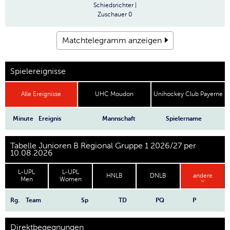
Schiedsrichter
|
Zuschauer
0
Matchtelegramm anzeigen
Spielereignisse
Alle Ereignisse
UHC Moudon
Unihockey Club Payerne
Minute
Ereignis
Mannschaft
Spielername
Tabelle Junioren B Regional Gruppe 1 2026/27 per
10.08.2026
L-UPL
L-UPL
HNLB
DNLB
andere
Men
Women
Rg.
Team
Sp
TD
PQ
P
Direktbegegnungen