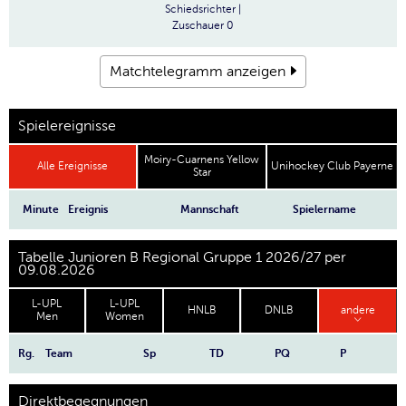
Schiedsrichter
|
Zuschauer
0
Matchtelegramm anzeigen
Spielereignisse
Moiry-Cuarnens Yellow
Alle Ereignisse
Unihockey Club Payerne
Star
Minute
Ereignis
Mannschaft
Spielername
Tabelle Junioren B Regional Gruppe 1 2026/27 per
09.08.2026
L-UPL
L-UPL
HNLB
DNLB
andere
Men
Women
Rg.
Team
Sp
TD
PQ
P
Direktbegegnungen