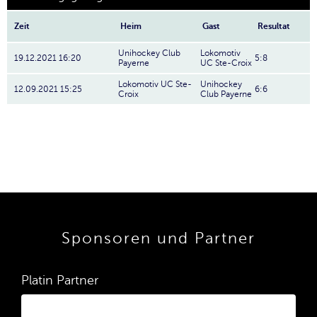
Zeit
Heim
Gast
Resultat
Unihockey Club
Lokomotiv
19.12.2021 16:20
5:8
Payerne
UC Ste-Croix
Lokomotiv UC Ste-
Unihockey
12.09.2021 15:25
6:6
Croix
Club Payerne
Sponsoren und Partner
Platin Partner