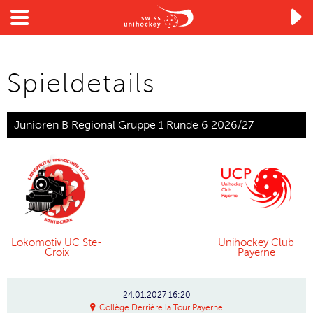

Spieldetails
Junioren B Regional Gruppe 1 Runde 6 2026/27
Lokomotiv UC Ste-
Unihockey Club
Croix
Payerne
24.01.2027
16:20
Collège Derrière la Tour Payerne