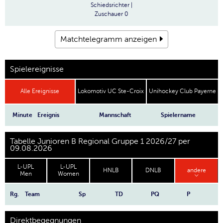
Schiedsrichter
|
Zuschauer
0
Matchtelegramm anzeigen
Spielereignisse
Alle Ereignisse
Lokomotiv UC Ste-Croix
Unihockey Club Payerne
Minute
Ereignis
Mannschaft
Spielername
Tabelle Junioren B Regional Gruppe 1 2026/27 per
09.08.2026
L-UPL
L-UPL
HNLB
DNLB
andere
Men
Women
Rg.
Team
Sp
TD
PQ
P
Direktbegegnungen