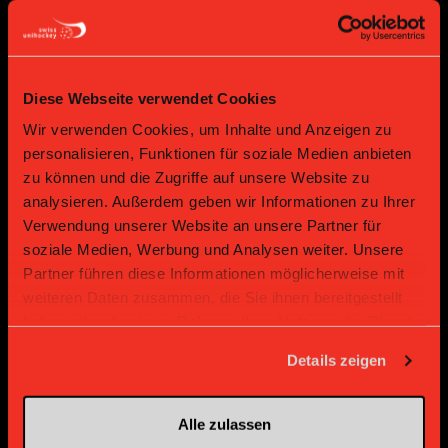
Diese Webseite verwendet Cookies
Wir verwenden Cookies, um Inhalte und Anzeigen zu
personalisieren, Funktionen für soziale Medien anbieten
Bronze Partner
zu können und die Zugriffe auf unsere Website zu
analysieren. Außerdem geben wir Informationen zu Ihrer
Verwendung unserer Website an unsere Partner für
soziale Medien, Werbung und Analysen weiter. Unsere
Partner führen diese Informationen möglicherweise mit
weiteren Daten zusammen, die Sie ihnen bereitgestellt
haben oder die sie im Rahmen Ihrer Nutzung der Dienste
gesammelt haben.
Details zeigen
Supplier
Supplier
Alle zulassen