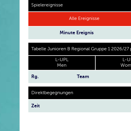
Spielereignisse
Alle Ereignisse
Minute
Ereignis
Tabelle Junioren B Regional Gruppe 1 2026/27
L-UPL
L-U
Men
Wom
Rg.
Team
Direktbegegnungen
Zeit