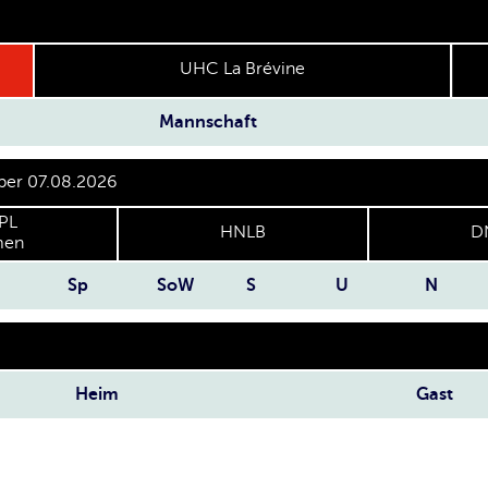
UHC La Brévine
Mannschaft
 per 07.08.2026
PL
HNLB
D
en
Sp
SoW
S
U
N
Heim
Gast