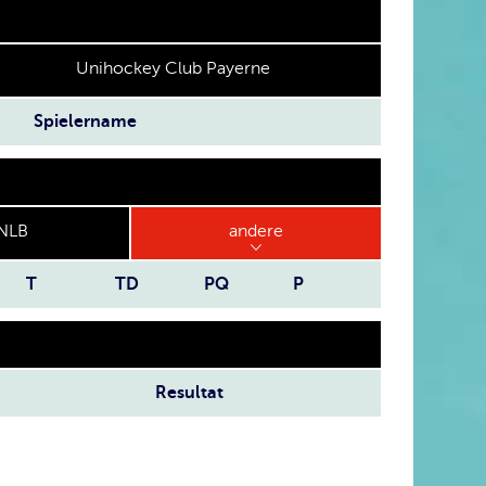
Unihockey Club Payerne
Spielername
NLB
andere
T
TD
PQ
P
Resultat