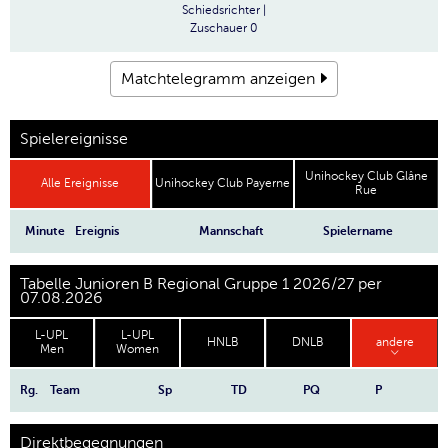
Schiedsrichter
|
Zuschauer
0
Matchtelegramm anzeigen
Spielereignisse
Unihockey Club Glâne
Alle Ereignisse
Unihockey Club Payerne
Rue
Minute
Ereignis
Mannschaft
Spielername
Tabelle Junioren B Regional Gruppe 1 2026/27 per
07.08.2026
L-UPL
L-UPL
HNLB
DNLB
andere
Men
Women
Rg.
Team
Sp
TD
PQ
P
Direktbegegnungen