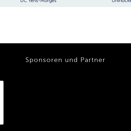
UC Yens-Morges
Unihocke
Sponsoren und Partner