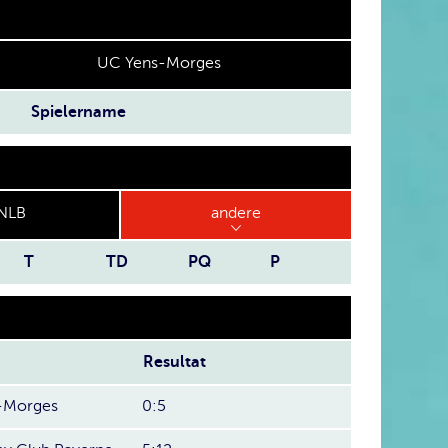
UC Yens-Morges
Spielername
NLB
andere
T
TD
PQ
P
Resultat
-Morges
0:5