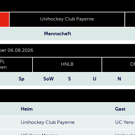
Unihockey Club Payerne
Mannschaft
 per 06.08.2026
PL
HNLB
D
en
Sp
SoW
S
U
N
Heim
Gast
Unihockey Club Payerne
UC Yens