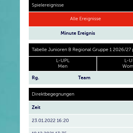
Spielereignisse
Alle Ereignisse
Minute
Ereignis
Tabelle Junioren B Regional Gruppe 1 2026/27
L-UPL
L-U
Men
Wom
Rg.
Team
Direktbegegnungen
Zeit
23.01.2022 16:20