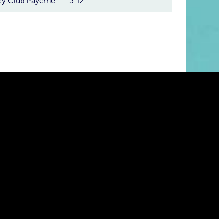
y Club Payerne
5:12