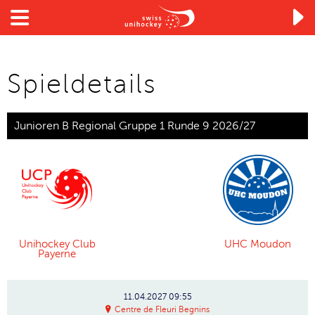

Spieldetails
Junioren B Regional Gruppe 1 Runde 9 2026/27
Unihockey Club
UHC Moudon
Payerne
11.04.2027
09:55
Centre de Fleuri Begnins