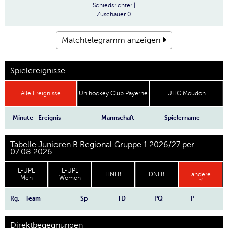
Schiedsrichter
|
Zuschauer
0
Matchtelegramm anzeigen
Spielereignisse
Alle Ereignisse
Unihockey Club Payerne
UHC Moudon
Minute
Ereignis
Mannschaft
Spielername
Tabelle Junioren B Regional Gruppe 1 2026/27 per
07.08.2026
L-UPL
L-UPL
HNLB
DNLB
andere
Men
Women
Rg.
Team
Sp
TD
PQ
P
Direktbegegnungen