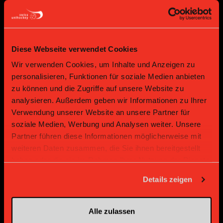
Diese Webseite verwendet Cookies
Wir verwenden Cookies, um Inhalte und Anzeigen zu
personalisieren, Funktionen für soziale Medien anbieten
Bronze Partner
zu können und die Zugriffe auf unsere Website zu
analysieren. Außerdem geben wir Informationen zu Ihrer
Verwendung unserer Website an unsere Partner für
soziale Medien, Werbung und Analysen weiter. Unsere
Partner führen diese Informationen möglicherweise mit
weiteren Daten zusammen, die Sie ihnen bereitgestellt
haben oder die sie im Rahmen Ihrer Nutzung der Dienste
gesammelt haben.
Details zeigen
Supplier
Supplier
Alle zulassen