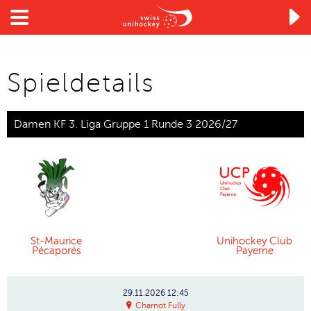

Spieldetails
Damen KF 3. Liga Gruppe 1 Runde 3 2026/27
St-Maurice
Unihockey Club
Pécaporés
Payerne
29.11.2026
12:45
Charnot Fully