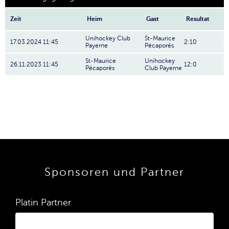
Zeit
Heim
Gast
Resultat
Unihockey Club
St-Maurice
17.03.2024 11:45
2:10
Payerne
Pécaporés
St-Maurice
Unihockey
26.11.2023 11:45
12:0
Pécaporés
Club Payerne
Sponsoren und Partner
Platin Partner