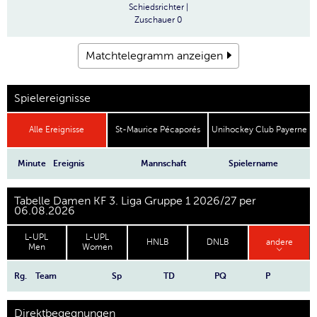
Schiedsrichter
|
Zuschauer
0
Matchtelegramm anzeigen
Spielereignisse
Alle Ereignisse
St-Maurice Pécaporés
Unihockey Club Payerne
Minute
Ereignis
Mannschaft
Spielername
Tabelle Damen KF 3. Liga Gruppe 1 2026/27 per
06.08.2026
L-UPL
L-UPL
HNLB
DNLB
andere
Men
Women
Rg.
Team
Sp
TD
PQ
P
Direktbegegnungen