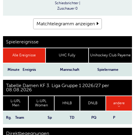
Schiedsrichter
|
Zuschauer
0
Matchtelegramm anzeigen
Spielereignisse
Alle Ereignisse
UHC Fully
Unihockey Club Payerne
Minute
Ereignis
Mannschaft
Spielername
Tabelle Damen KF 3. Liga Gruppe 1 2026/27 per
08.08.2026
L-UPL
L-UPL
HNLB
DNLB
andere
Men
Women
Rg.
Team
Sp
TD
PQ
P
Direktbegegnungen