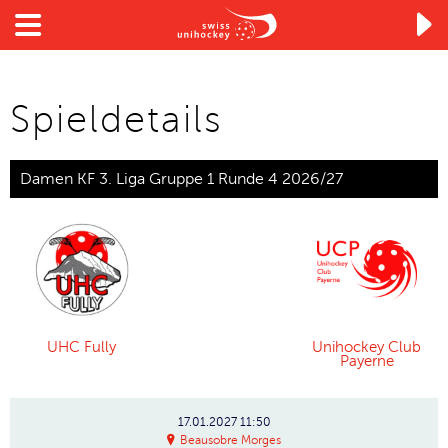

Spieldetails
Damen KF 3. Liga Gruppe 1 Runde 4 2026/27
UHC Fully
Unihockey Club
Payerne
17.01.2027
11:50
Beausobre Morges