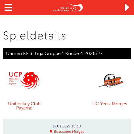

Spieldetails
Damen KF 3. Liga Gruppe 1 Runde 4 2026/27
Unihockey Club
UC Yens-Morges
Payerne
17.01.2027
15:30
Beausobre Morges