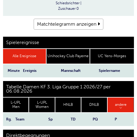
Schiedsrichter
|
Zuschauer
0
Matchtelegramm anzeigen
Spielereignisse
Alle Ereignisse
Unihockey Club Payerne
UC Yens-Morges
Minute
Ereignis
Mannschaft
Spielername
Tabelle Damen KF 3. Liga Gruppe 1 2026/27 per
06.08.2026
L-UPL
L-UPL
HNLB
DNLB
andere
Men
Women
Rg.
Team
Sp
TD
PQ
P
Direktbegegnungen