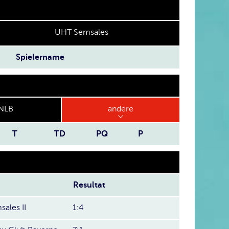
UHT Semsales
Spielername
NLB
andere
T
TD
PQ
P
Resultat
ales II
1:4