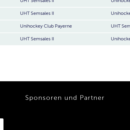
UHT Semsales II
Unihocke
UHT Semsales II
Unihocke
Unihockey Club Payerne
UHT Sems
UHT Semsales II
Unihocke
Sponsoren und Partner