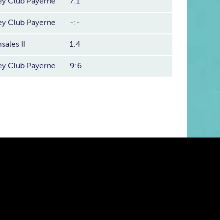
y Club Payerne
7:1
y Club Payerne
-:-
ales II
1:4
y Club Payerne
9:6