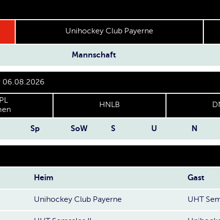
Unihockey Club Payerne
Mannschaft
r 06.08.2026
PL
HNLB
D
en
Sp
SoW
S
U
N
Heim
Gast
Unihockey Club Payerne
UHT Sems