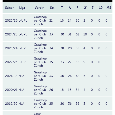
Saison
Liga
Verein
Sp.
T
A
P
2'
5'
10'
MS
Grasshop
2025/26
L-UPL
per Club
21
16
14
30
2
0
0
0
Zürich
Grasshop
2024/25
L-UPL
per Club
33
30
31
61
10
0
0
0
Zürich
Grasshop
2023/24
L-UPL
per Club
34
38
20
58
4
0
0
0
Zürich
Grasshop
2022/23
L-UPL
per Club
35
33
22
55
9
0
0
0
Zürich
Grasshop
2021/22
NLA
per Club
33
36
26
62
6
0
0
0
Zürich
Grasshop
2020/21
NLA
per Club
26
18
16
34
4
0
0
0
Zürich
Grasshop
2019/20
NLA
per Club
25
20
36
56
3
0
0
0
Zürich
Chur