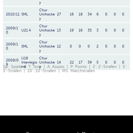
y
Chur
2010/11
SML
Unihocke
27
16
18
34
6
0
0
0
y
Chur
2009/1
U21 A
Unihocke
13
19
16
35
3
0
0
0
0
y
Chur
2009/1
SML
Unihocke
12
0
0
0
2
0
0
0
0
y
U18
Chur
2008/0
Interregio
Unihocke
14
22
17
39
5
0
0
0
9
Sp.: Spiele | T: Tore | A: Assists | P: Points | 2': 2'-Strafen | 5':
nal
y
5'-Strafen | 10': 10'-Strafen | MS: Matchstrafen