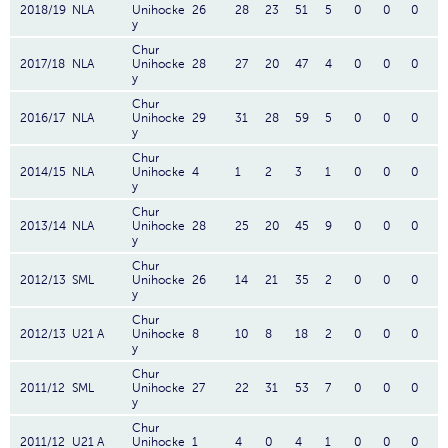
2018/19
NLA
Unihocke
26
28
23
51
5
0
0
0
y
Chur
2017/18
NLA
Unihocke
28
27
20
47
4
0
0
0
y
Chur
2016/17
NLA
Unihocke
29
31
28
59
5
0
0
0
y
Chur
2014/15
NLA
Unihocke
4
1
2
3
1
0
0
0
y
Chur
2013/14
NLA
Unihocke
28
25
20
45
9
0
0
0
y
Chur
2012/13
SML
Unihocke
26
14
21
35
2
0
0
0
y
Chur
2012/13
U21 A
Unihocke
8
10
8
18
2
0
0
0
y
Chur
2011/12
SML
Unihocke
27
22
31
53
7
0
0
0
y
Chur
2011/12
U21 A
Unihocke
1
4
0
4
1
0
0
0