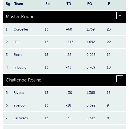
Rg.
Team
Sp
TD
PQ
P
Master Round
1
Corcelles
13
+60
1.769
23
2
FBK
13
+115
1.692
22
3
Sierre
13
-22
0.923
12
4
Fribourg
13
-43
0.769
10
Challenge Round
5
Riviera
13
+30
1.385
18
6
Yverdon
13
-18
0.692
9
7
Gruyeres
13
-32
0.615
8