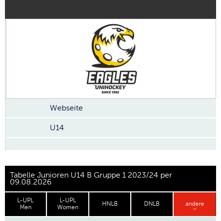
Webseite
U14
Tabelle Junioren U14 B Gruppe 1 2023/24 per
09.08.2026
L-UPL
L-UPL
HNLB
DNLB
andere
Men
Women