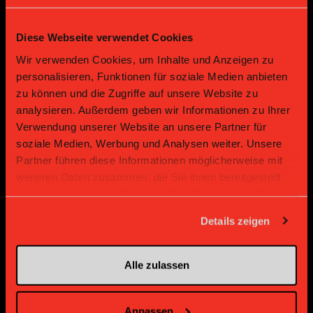
Diese Webseite verwendet Cookies
Gold Partner
Gold Partner
Wir verwenden Cookies, um Inhalte und Anzeigen zu
personalisieren, Funktionen für soziale Medien anbieten
zu können und die Zugriffe auf unsere Website zu
analysieren. Außerdem geben wir Informationen zu Ihrer
Verwendung unserer Website an unsere Partner für
soziale Medien, Werbung und Analysen weiter. Unsere
Partner führen diese Informationen möglicherweise mit
weiteren Daten zusammen, die Sie ihnen bereitgestellt
haben oder die sie im Rahmen Ihrer Nutzung der Dienste
Gold Partner
Gold Partner
gesammelt haben.
Details zeigen
Alle zulassen
Anpassen