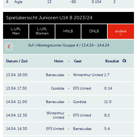
8
Aigle
13
-90
0.154
2
Spielübersicht Junioren U14 B 2023/24
L-UPL
L-UPL
HNLB
DNLB
andere
Men
Women
Auf-/Abstiegsturnier Gruppe 4 / 13.4.24 - 14.4.24
Datum / Zeit
Heim
-
Gast
Resultat
📺
13.04. 16:00
Barracudas
-
Winterthur United
1:7
13.04. 17:30
Gordola
-
EFS United
0:14
14.04. 11:00
Barracudas
-
Gordola
11:0
Winterthur
14.04. 12:30
-
EFS United
8:2
United
14.04. 14:30
EFS United
-
Barracudas
5:4