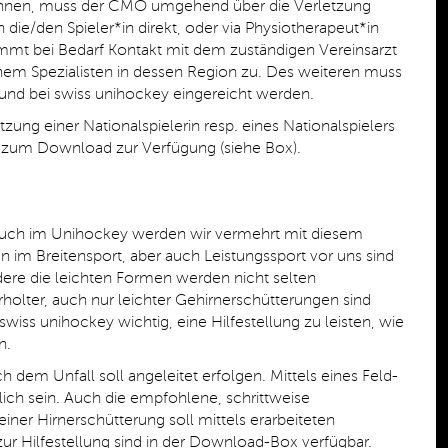
können, muss der CMO umgehend über die Verletzung
die/den Spieler*in direkt, oder via Physiotherapeut*in
mt bei Bedarf Kontakt mit dem zuständigen Vereinsarzt
einem Spezialisten in dessen Region zu. Des weiteren muss
 und bei swiss unihockey eingereicht werden.
ung einer Nationalspielerin resp. eines Nationalspielers
n zum Download zur Verfügung (siehe Box).
. Auch im Unihockey werden wir vermehrt mit diesem
im Breitensport, aber auch Leistungssport vor uns sind
ondere die leichten Formen werden nicht selten
olter, auch nur leichter Gehirnerschütterungen sind
iss unihockey wichtig, eine Hilfestellung zu leisten, wie
n.
 dem Unfall soll angeleitet erfolgen. Mittels eines Feld-
ich sein. Auch die empfohlene, schrittweise
ner Hirnerschütterung soll mittels erarbeiteten
r Hilfestellung sind in der Download-Box verfügbar.