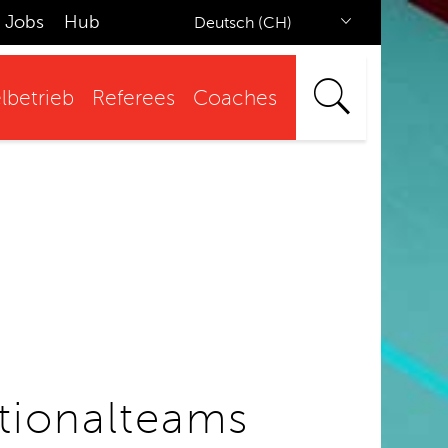
Jobs
Hub
Deutsch (CH)
lbetrieb
Referees
Coaches
tionalteams