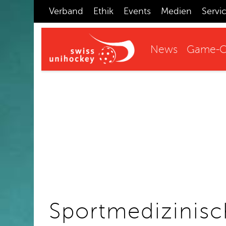
Verband
Ethik
Events
Medien
Servi
News
Game-C
Sportmedizinisc