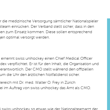
 die medizinische Versorgung sämtlicher Nationalspieler
lteam einrücken. Der Verband stellt sicher, dass in den
innen zum Einsatz kommen. Diese sollen entsprechend
gen optimal versorgt werden.
ernennt swiss unihockey einen Chief Medical Officer
x verpflichtet. Er ist für den Inhalt, die Organisation und
rantwortlich. Der CMO stellt während den offiziellen
m die Uhr den ärztlichen Notfalldienst sicher.
ereich mit Dr. med. Walter O. Frey in Zürich
i im Auftrag von swiss unihockey das Amt als CMO.
bei swiss unihockey so etwas wie der Nationalteamarzt der