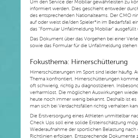
Um den Service der Mobiliar gewährleisten zu 
informiert werden. Dies geschieht entweder durch 
des entsprechenden Nationalteams. Der CMO nim
auf oder weist die/den Spieler*in im Bedarfsfall 
das "Formular Unfallmeldung Mobiliar" ausgefüllt
Das Dokument über das Vorgehen bei einer Verletz
sowie das Formular für die Unfallmeldung stehe
Fokusthema: Hirnerschütterung
Hirnerschütterungen im Sport sind leider häufig
Thema konfrontiert. Hirnerschütterungen kommen 
oft schwierig, richtig zu diagnostizieren. Insbes
verharmlost. Die möglichen Auswirkungen wiederh
heute noch immer wenig bekannt. Deshalb ist es sw
man sich bei Verdachtsfällen richtig verhalten kan
Die Erstversorgung eines Athleten unmittelbar nach
Check Ups soll eine solide Ersteinschätzung mögl
Wiederaufnahme der sportlichen Belastung nach ei
Richtlinien erfolgen. Entsprechende Dokumente zu