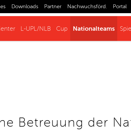
ces
Downloads
Partner
Nachwuchsförd.
Portal
Nationalteams
enter
L-UPL/NLB
Cup
Spie
he Betreuung der Na