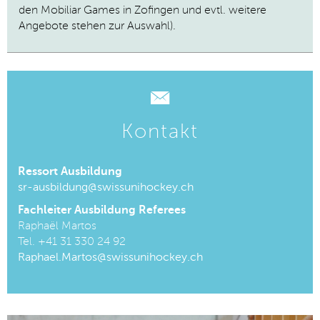
den Mobiliar Games in Zofingen und evtl. weitere
Angebote stehen zur Auswahl).
Kontakt
Ressort Ausbildung
sr-ausbildung@swissunihockey.ch
Fachleiter Ausbildung Referees
Raphaël Martos
Tel.
+41 31 330 24 92
Raphael.Martos@swissunihockey.ch