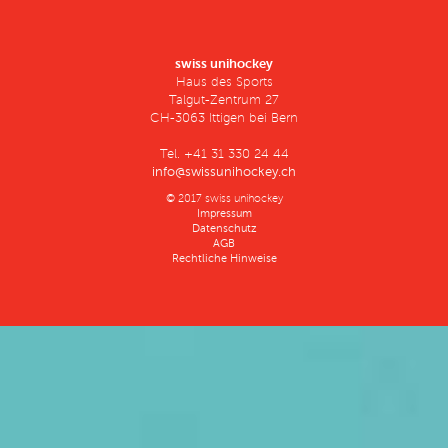
swiss unihockey
Haus des Sports
Talgut-Zentrum 27
CH-3063 Ittigen bei Bern
Tel. +41 31 330 24 44
info@swissunihockey.ch
© 2017 swiss unihockey
Impressum
Datenschutz
AGB
Rechtliche Hinweise