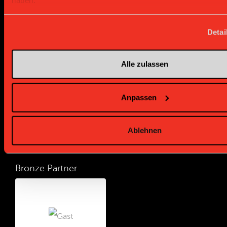
Detai
Gold Partner
Gold Partner
Alle zulassen
Anpassen
Ablehnen
Bronze Partner