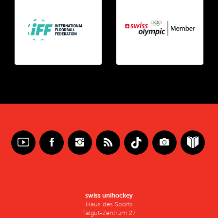
swiss unihockey
Haus des Sports
Talgut-Zentrum 27