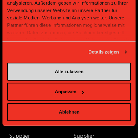
Gold Partner
Gold Partner
analysieren. Außerdem geben wir Informationen zu Ihrer
Verwendung unserer Website an unsere Partner für
soziale Medien, Werbung und Analysen weiter. Unsere
Partner führen diese Informationen möglicherweise mit
weiteren Daten zusammen, die Sie ihnen bereitgestellt
haben oder die sie im Rahmen Ihrer Nutzung der Dienste
gesammelt haben.
Details zeigen
Bronze Partner
Alle zulassen
Anpassen
Ablehnen
Supplier
Supplier