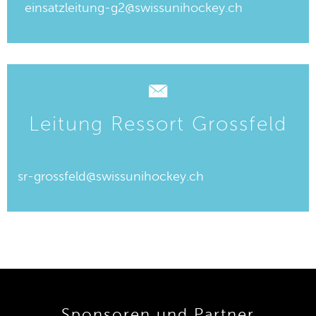
einsatzleitung-g2@swissunihockey.ch
Leitung Ressort Grossfeld
sr-grossfeld@swissunihockey.ch
Sponsoren und Partner