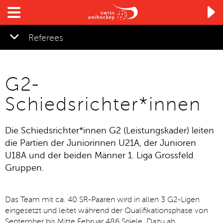

Referees
G2-
Schiedsrichter*innen
Die S
chiedsrichter*innen G2 (
Leistungs
kader)
leiten
die Partien der Juniorinnen U21A, der Junioren
U18A und der beiden Männer 1. Liga Grossfeld
Gruppen.
Das Team mit ca. 40 SR-Paaren wird in allen 3 G2-Ligen
eingesetzt
und leitet während der Qu
alifikationsphase von
September bis Mitte Fe
bruar
486 Spiele
. Dazu
ab