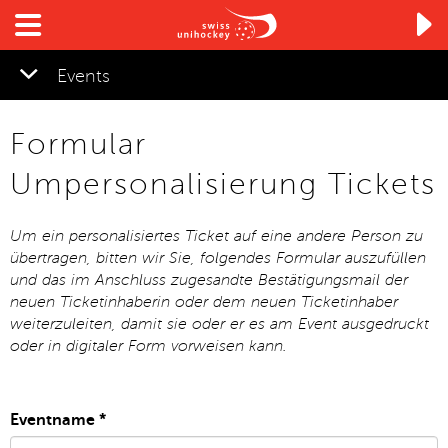

Events
Formular
Umpersonalisierung Tickets
Um ein personalisiertes Ticket auf eine andere Person zu
übertragen, bitten wir Sie, folgendes Formular auszufüllen
und das im Anschluss zugesandte Bestätigungsmail der
neuen Ticketinhaberin oder dem neuen Ticketinhaber
weiterzuleiten, damit sie oder er es am Event ausgedruckt
oder in digitaler Form vorweisen kann.
Eventname
*