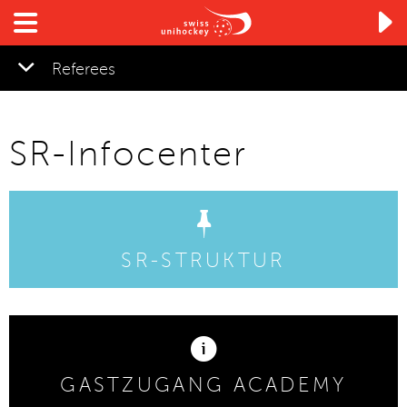

Referees
SR-Infocenter
SR-STRUKTUR
GASTZUGANG ACADEMY