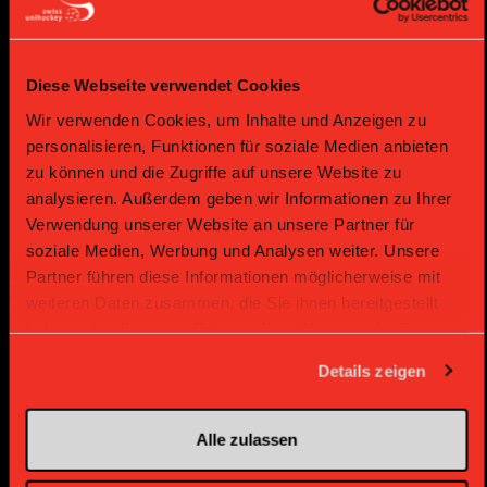
Gold Partner
Gold Partner
Diese Webseite verwendet Cookies
Wir verwenden Cookies, um Inhalte und Anzeigen zu
personalisieren, Funktionen für soziale Medien anbieten
zu können und die Zugriffe auf unsere Website zu
analysieren. Außerdem geben wir Informationen zu Ihrer
Verwendung unserer Website an unsere Partner für
soziale Medien, Werbung und Analysen weiter. Unsere
Partner führen diese Informationen möglicherweise mit
weiteren Daten zusammen, die Sie ihnen bereitgestellt
Gold Partner
Gold Partner
haben oder die sie im Rahmen Ihrer Nutzung der Dienste
gesammelt haben.
Details zeigen
Alle zulassen