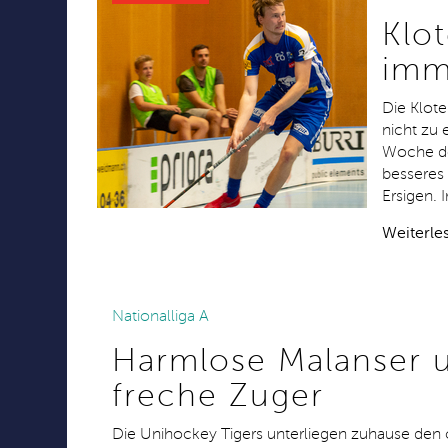
Klo
imm
Die Klote
nicht zu
Woche der
besseres 
Ersigen. 
Weiterle
Nationalliga A
29.09.2018
Harmlose Malanser 
freche Zuger
Die Unihockey Tigers unterliegen zuhause den 