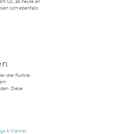
eht GC ab heute an
olen sich ebenfalls
en
er drei Punkte.
nem
iden. Diese
liga A Männer