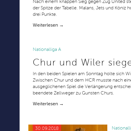
Nach einem knappen Sieg gegen Zug United st
der Spitze der Tabelle. Malans, Jets und Köniz h
drei Punkte.
Weiterlesen →
Nationalliga A
07.10.2018
Chur und Wiler sieg
In den beiden Spielen am Sonntag holte sich Wil
Zwischen Chur und dem HCR musste nach ei
ausgeglichenen Spiel die Verlängerung entsche
beendete Zellweger zu Gunsten Churs.
Weiterlesen →
National
30.09.2018