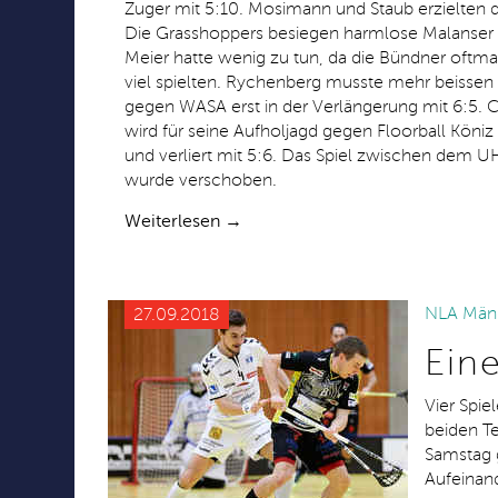
Zuger mit 5:10. Mosimann und Staub erzielten da
Die Grasshoppers besiegen harmlose Malanser m
Meier hatte wenig zu tun, da die Bündner oftma
viel spielten. Rychenberg musste mehr beissen
gegen WASA erst in der Verlängerung mit 6:5.
wird für seine Aufholjagd gegen Floorball Köniz
und verliert mit 5:6. Das Spiel zwischen dem 
wurde verschoben.
Weiterlesen →
NLA Männ
27.09.2018
Ein
Vier Spie
beiden T
Samstag 
Aufeinand