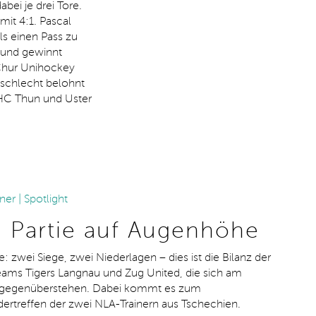
bei je drei Tore.
it 4:1. Pascal
ls einen Pass zu
 und gewinnt
 Chur Unihockey
 schlecht belohnt
UHC Thun und Uster
er | Spotlight
e Partie auf Augenhöhe
le: zwei Siege, zwei Niederlagen – dies ist die Bilanz der
eams Tigers Langnau und Zug United, die sich am
gegenüberstehen. Dabei kommt es zum
ertreffen der zwei NLA-Trainern aus Tschechien.