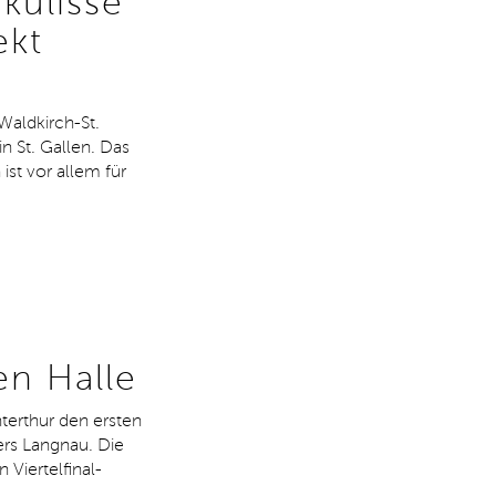
kulisse
ekt
Waldkirch-St.
n St. Gallen. Das
ist vor allem für
en Halle
erthur den ersten
ers Langnau. Die
Viertelfinal-