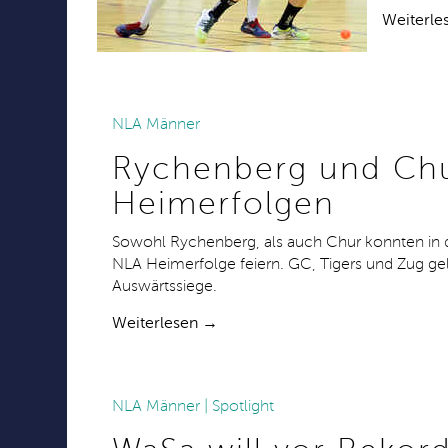
Weiterle
NLA Männer
23.09.2018
Rychenberg und Chu
Heimerfolgen
Sowohl Rychenberg, als auch Chur konnten in 
NLA Heimerfolge feiern. GC, Tigers und Zug g
Auswärtssiege.
Weiterlesen →
NLA Männer | Spotlight
20.09.2018