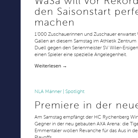
WaSa will vor Rekord
den Saisonstart perf
machen
1'000 Zuschauerinnen und Zuschauer erwartet 
Gallen an diesem Samstag im Athletik Zentrum i
Duell gegen den Serienmeister SV Wiler-Ersigen 
einen Spieler eine spezielle Angelegenheit.
Weiterlesen →
NLA Männer | Spotlight
13.09.2018
Premiere in der neu
Am Samstag empfängt der HC Rychenberg Wint
Gegner in der neu gebauten AXA Arena: die Tig
Emmentaler wollen Revanche für das Aus in den 
Playoffs.