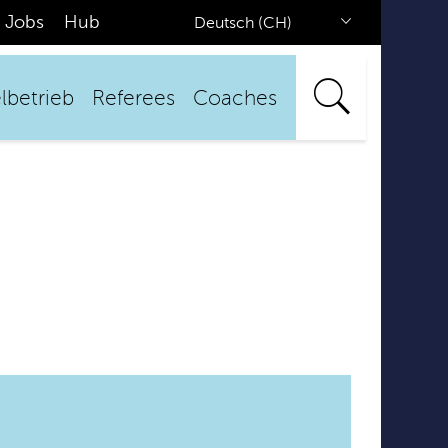
Jobs
Hub
Deutsch (CH)
lbetrieb
Referees
Coaches