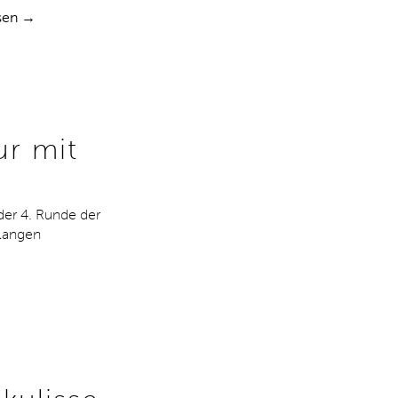
sen →
r mit
der 4. Runde der
elangen