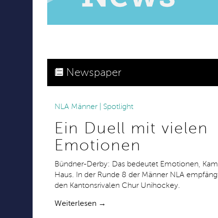
Newspaper
NLA Männer | Spotlight
25.10.2018
Ein Duell mit vielen
Emotionen
Bündner-Derby: Das bedeutet Emotionen, Kamp
Haus. In der Runde 8 der Männer NLA empfängt
den Kantonsrivalen Chur Unihockey.
Weiterlesen →