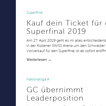
Superfinal
24.10.2018
Kauf dein Ticket für
Superfinal 2019
Am 27. April 2019 geht es im alles entscheidend
in der Klotener SWISS Arena um den Schweizer M
Vorverkauf für den Superfinal ist ab sofort eröffn
Weiterlesen →
Nationalliga A
10.10.2018
GC übernimmt
Leaderposition