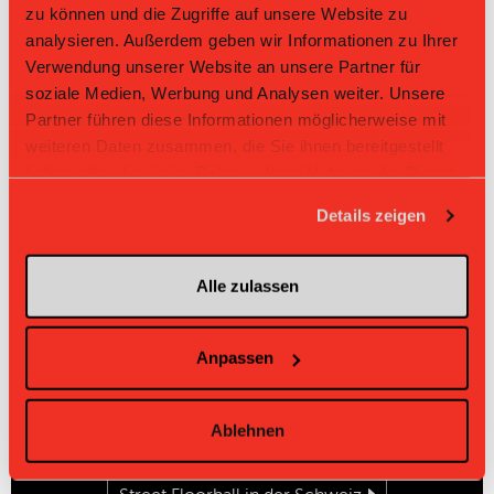
zu können und die Zugriffe auf unsere Website zu
analysieren. Außerdem geben wir Informationen zu Ihrer
Verwendung unserer Website an unsere Partner für
Turnier in Bern
soziale Medien, Werbung und Analysen weiter. Unsere
Wann
: 3. Juli 2022
Partner führen diese Informationen möglicherweise mit
Wo
: Bundesplatz
weiteren Daten zusammen, die Sie ihnen bereitgestellt
Family-Cup
: 10.00 bis ca. 13.30 Uhr
haben oder die sie im Rahmen Ihrer Nutzung der Dienste
Open-Kategorie
: ca. 13.30 bis ca. 18.30 Uhr
gesammelt haben.
Details zeigen
Anmeldeschluss:
23. Juni 2022
Alle zulassen
Anpassen
Links
Ablehnen
Offizielle Website WM 2022