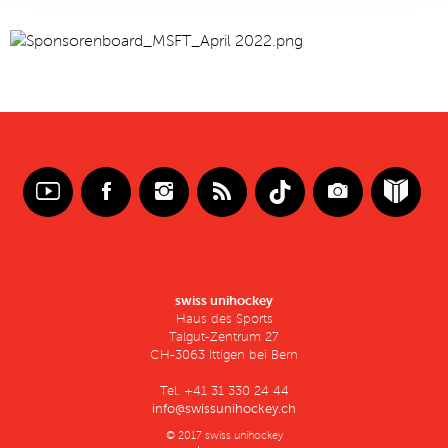
swiss unihockey
Haus des Sports
Talgut-Zentrum 27
CH-3063 Ittigen bei Bern
Tel. +41 31 330 24 44
info@swissunihockey.ch
© 2017 swiss unihockey