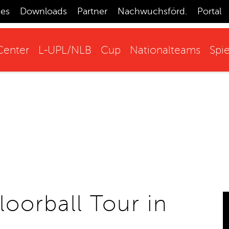
ces
Downloads
Partner
Nachwuchsförd.
Portal
enter
L-UPL/NLB
Cup
Nationalteams
Spie
loorball Tour in