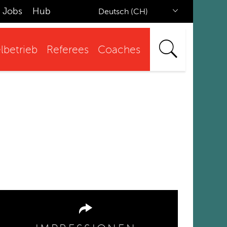
Jobs
Hub
Deutsch (CH)
lbetrieb
Referees
Coaches