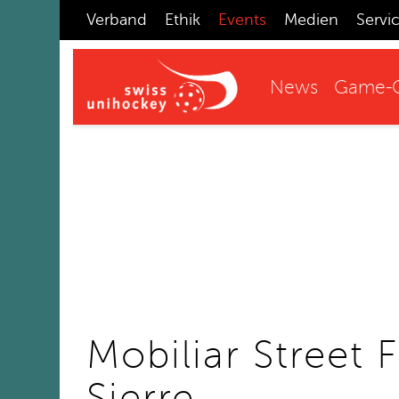
Verband
Ethik
Events
Medien
Servi
News
Game-C
Mobiliar Street F
Sierre