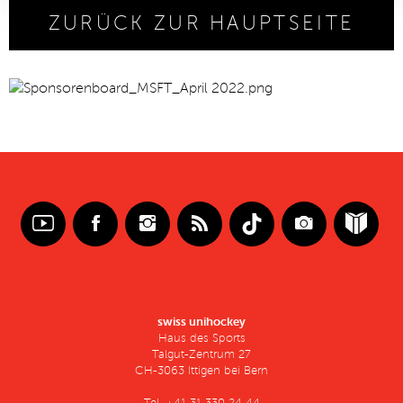
ZURÜCK ZUR HAUPTSEITE
swiss unihockey
Haus des Sports
Talgut-Zentrum 27
CH-3063 Ittigen bei Bern