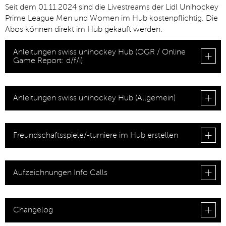
Seit dem 01.11.2024 sind die Livestreams der Lidl Unihockey
Prime League Men und Women im Hub kostenpflichtig. Die
Abos können direkt im Hub gekauft werden.
▼
Anleitungen swiss unihockey Hub (OGR / Online
Game Report: d/f/i)
Anleitungen swiss unihockey Hub (Allgemein)
Freundschaftsspiele/-turniere im Hub erstellen
Aufzeichnungen Info Calls
Changelog