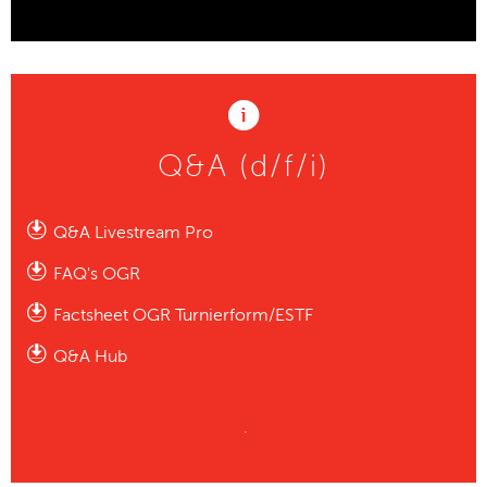
Q&A (d/f/i)
Q&A Livestream Pro
FAQ's OGR
Factsheet OGR Turnierform/ESTF
Q&A Hub
.